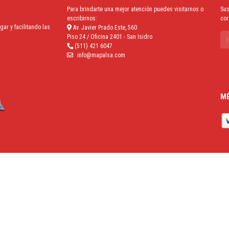
Para brindarte una mejor atención puedes visitarnos o
Sus
escribirnos:
cor
r y facilitando las
Av. Javier Prado Este, 560
Piso 24 / Oficina 2401 - San Isidro
(511) 421 6047
info@mapalsa.com
MÉ