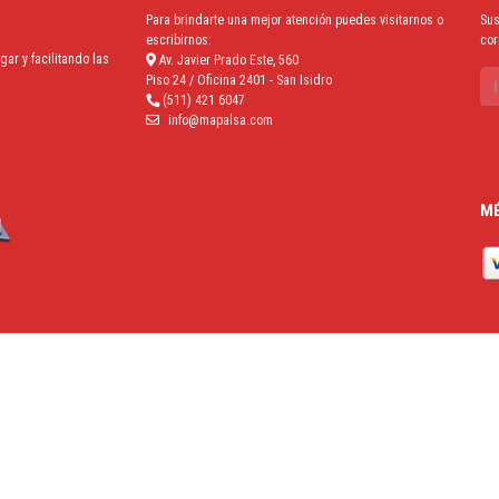
Para brindarte una mejor atención puedes visitarnos o
Sus
escribirnos:
cor
r y facilitando las
Av. Javier Prado Este, 560
Piso 24 / Oficina 2401 - San Isidro
(511) 421 6047
info@mapalsa.com
MÉ